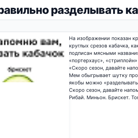
равильно разделывать к
На изображении показан кр
круглых срезов кабачка, к
подписан мясными названия
«портерхаус», «стриплойн»
«Скоро сезон, давайте нап
Мем обыгрывает шутку про 
якобы можно «разделывать»
Скоро сезон, давайте напо
Рибай. Миньон. Брискет. То