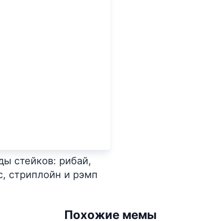
ды стейков: рибай,
с, стриплойн и рэмп
Похожие мемы