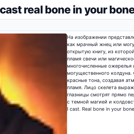
 cast real bone in your bon
На изображении представле
как мрачный жнец или мог
открытую книгу, из которо
пламя свечи или магическо
многочисленные ожерелья и
могущественного колдуна.
красные тона, создавая ат
пламя. Лицо скелета выраж
глазницы смотрят прямо п
с темной магией и колдовс
I cast. Real bone in your bone