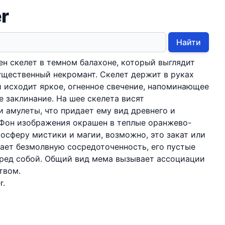
er
Найти
н скелет в темном балахоне, который выглядит
ущественный некромант. Скелет держит в руках
й исходит яркое, огненное свечение, напоминающее
е заклинание. На шее скелета висят
 амулеты, что придает ему вид древнего и
 Фон изображения окрашен в теплые оранжево-
мосферу мистики и магии, возможно, это закат или
ает безмолвную сосредоточенность, его пустые
еред собой. Общий вид мема вызывает ассоциации
твом.
r.