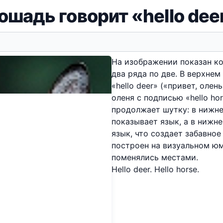
ошадь говорит «hello dee
На изображении показан к
два ряда по две. В верхне
«hello deer» («привет, олен
оленя с подписью «hello ho
продолжает шутку: в нижне
показывает язык, а в нижн
язык, что создает забавно
построен на визуальном юм
поменялись местами.
Hello deer. Hello horse.