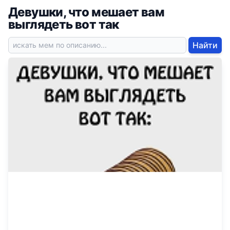
Девушки, что мешает вам
выглядеть вот так
Найти