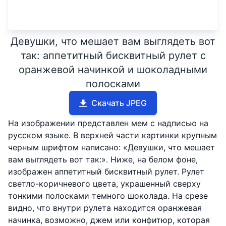
Девушки, что мешает вам выглядеть вот
так: аппетитный бисквитный рулет с
оранжевой начинкой и шоколадными
полосками
Скачать JPEG
На изображении представлен мем с надписью на
русском языке. В верхней части картинки крупным
черным шрифтом написано: «Девушки, что мешает
вам выглядеть вот так:». Ниже, на белом фоне,
изображен аппетитный бисквитный рулет. Рулет
светло-коричневого цвета, украшенный сверху
тонкими полосками темного шоколада. На срезе
видно, что внутри рулета находится оранжевая
начинка, возможно, джем или конфитюр, которая