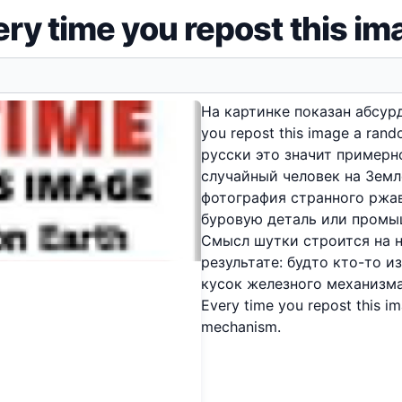
ery time you repost this im
На картинке показан абсур
you repost this image a rand
русски это значит примерно
случайный человек на Земл
фотография странного ржав
буровую деталь или промы
Смысл шутки строится на н
результате: будто кто-то 
кусок железного механизма
Every time you repost this i
mechanism.