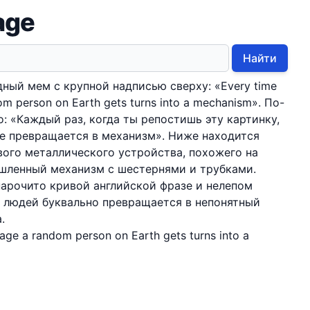
age
Найти
дный мем с крупной надписью сверху: «Every time
om person on Earth gets turns into a mechanism». По-
: «Каждый раз, когда ты репостишь эту картинку,
е превращается в механизм». Ниже находится
ого металлического устройства, похожего на
шленный механизм с шестернями и трубками.
арочито кривой английской фразе и нелепом
из людей буквально превращается в непонятный
.
mage a random person on Earth gets turns into a