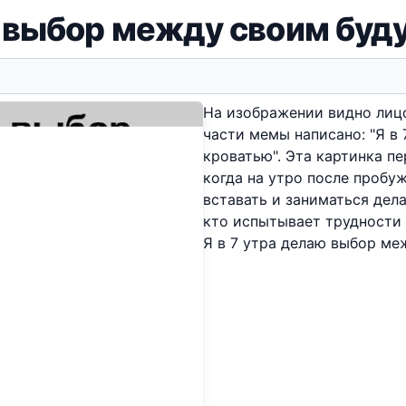
ю выбор между своим бу
На изображении видно лиц
части мемы написано: "Я в
кроватью". Эта картинка п
когда на утро после пробу
вставать и заниматься дел
кто испытывает трудности
Я в 7 утра делаю выбор м