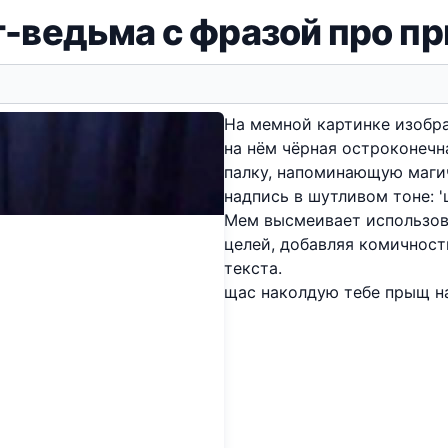
т-ведьма с фразой про п
На мемной картинке изобра
на нём чёрная остроконечн
палку, напоминающую маги
надпись в шутливом тоне: 
Мем высмеивает использов
целей, добавляя комичнос
текста.
щас наколдую тебе прыщ н