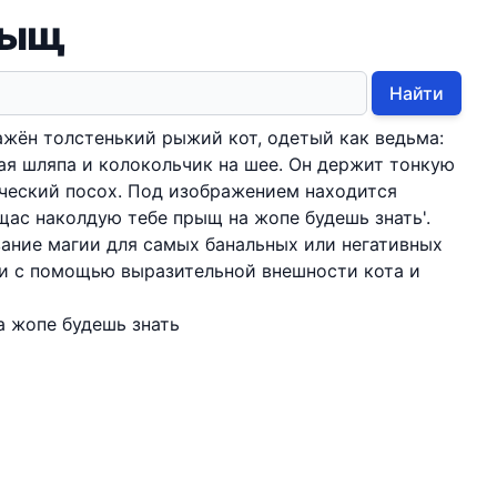
рыщ
Найти
жён толстенький рыжий кот, одетый как ведьма:
ая шляпа и колокольчик на шее. Он держит тонкую
ческий посох. Под изображением находится
'щас наколдую тебе прыщ на жопе будешь знать'.
ание магии для самых банальных или негативных
ти с помощью выразительной внешности кота и
а жопе будешь знать