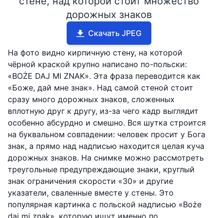
стене, над которой стоит множество
дорожных знаков
Скачать JPEG
На фото видно кирпичную стену, на которой
чёрной краской крупно написано по-польски:
«BOŻE DAJ MI ZNAK». Эта фраза переводится как
«Боже, дай мне знак». Над самой стеной стоит
сразу много дорожных знаков, сложенных
вплотную друг к другу, из-за чего кадр выглядит
особенно абсурдно и смешно. Вся шутка строится
на буквальном совпадении: человек просит у Бога
знак, а прямо над надписью находится целая куча
дорожных знаков. На снимке можно рассмотреть
треугольные предупреждающие знаки, круглый
знак ограничения скорости «30» и другие
указатели, сваленные вместе у стены. Это
популярная картинка с польской надписью «Boże
daj mi znak», которую ищут именно по