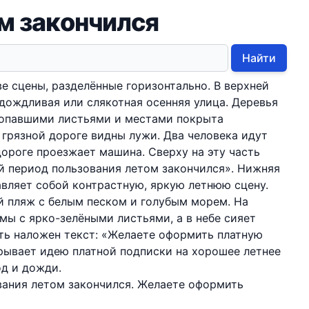
м закончился
Найти
е сцены, разделённые горизонтально. В верхней
 дождливая или слякотная осенняя улица. Деревья
а опавшими листьями и местами покрыта
 грязной дороге видны лужи. Два человека идут
дороге проезжает машина. Сверху на эту часть
й период пользования летом закончился». Нижняя
вляет собой контрастную, яркую летнюю сцену.
й пляж с белым песком и голубым морем. На
мы с ярко-зелёными листьями, а в небе сияет
ть наложен текст: «Желаете оформить платную
рывает идею платной подписки на хорошее летнее
од и дожди.
вания летом закончился. Желаете оформить