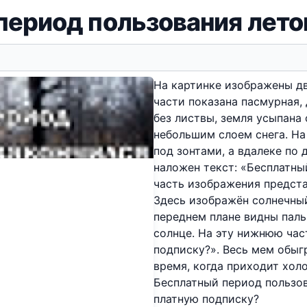
период пользования лето
На картинке изображены дв
части показана пасмурная,
без листвы, земля усыпан
небольшим слоем снега. На
под зонтами, а вдалеке по 
наложен текст: «Бесплатны
часть изображения предста
Здесь изображён солнечны
переднем плане видны паль
солнце. На эту нижнюю час
подписку?». Весь мем обыг
время, когда приходит хол
Бесплатный период пользо
платную подписку?