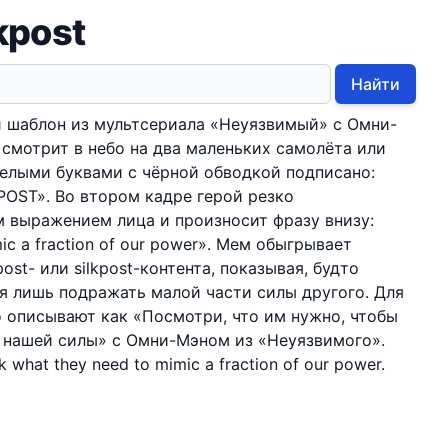
kpost
Найти
й шаблон из мультсериала «Неуязвимый» с Омни-
 смотрит в небо на два маленьких самолёта или
елыми буквами с чёрной обводкой подписано:
KPOST». Во втором кадре герой резко
 выражением лица и произносит фразу внизу:
ic a fraction of our power». Мем обыгрывает
ost- или silkpost-контента, показывая, будто
я лишь подражать малой части силы другого. Для
о описывают как «Посмотри, что им нужно, чтобы
 нашей силы» с Омни-Мэном из «Неуязвимого».
ook what they need to mimic a fraction of our power.