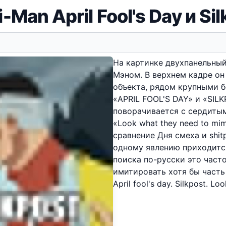
-Man April Fool's Day и Sil
На картинке двухпанельны
Мэном. В верхнем кадре он
объекта, рядом крупными б
«APRIL FOOL'S DAY» и «SIL
поворачивается с сердитым
«Look what they need to mim
сравнение Дня смеха и shitp
одному явлению приходитс
поиска по-русски это част
имитировать хотя бы часть
April fool's day. Silkpost. L