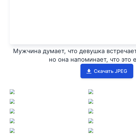
Мужчина думает, что девушка встречаетс
но она напоминает, что это 
Скачать JPEG