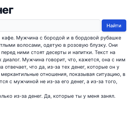
нег
Найти
 кафе. Мужчина с бородой и в бордовой рубашке
тлыми волосами, одетую в розовую блузку. Они
 перед ними стоят десерты и напитки. Текст на
диалог. Мужчина говорит, что, кажется, она с ним
 отвечает, что да, из-за тех денег, которые он у
 меркантильные отношения, показывая ситуацию, в
я с мужчиной не из-за его денег, а из-за того,
лько из-за денег. Да, которые ты у меня занял.