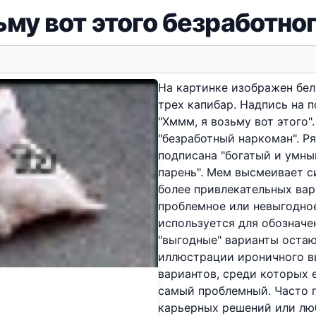
ьму вот этого безработно
На картинке изображен бел
трех капибар. Надпись на п
"Хммм, я возьму вот этого"
"безработный наркоман". Р
подписана "богатый и умный
парень". Мем высмеивает с
более привлекательных вар
проблемное или невыгодное
используется для обозначен
"выгодные" варианты остаю
иллюстрации ироничного в
вариантов, среди которых 
самый проблемный. Часто п
карьерных решений или люб