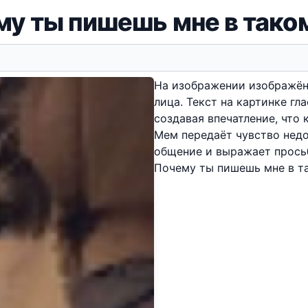
у ты пишешь мне в тако
На изображении изображён
лица. Текст на картинке гл
создавая впечатление, что 
Мем передаёт чувство нед
общение и выражает прось
Почему ты пишешь мне в т