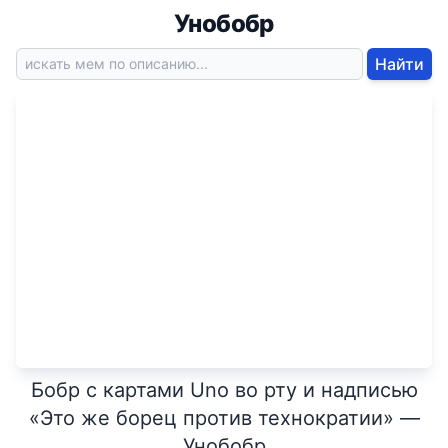
Унобобр
Найти
Бобр с картами Uno во рту и надписью
«Это же борец против технократии» —
Унобобр