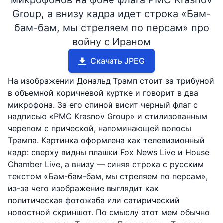
микрофонов на фоне флага PMC Krasnov
Group, а внизу кадра идет строка «Бам-
бам-бам, мы стреляем по персам» про
войну с Ираном
Скачать JPEG
На изображении Дональд Трамп стоит за трибуной
в объемной коричневой куртке и говорит в два
микрофона. За его спиной висит черный флаг с
надписью «PMC Krasnov Group» и стилизованным
черепом с прической, напоминающей волосы
Трампа. Картинка оформлена как телевизионный
кадр: сверху видны плашки Fox News Live и House
Chamber Live, а внизу — синяя строка с русским
текстом «Бам-бам-бам, мы стреляем по персам»,
из-за чего изображение выглядит как
политическая фотожаба или сатирический
новостной скриншот. По смыслу этот мем обычно