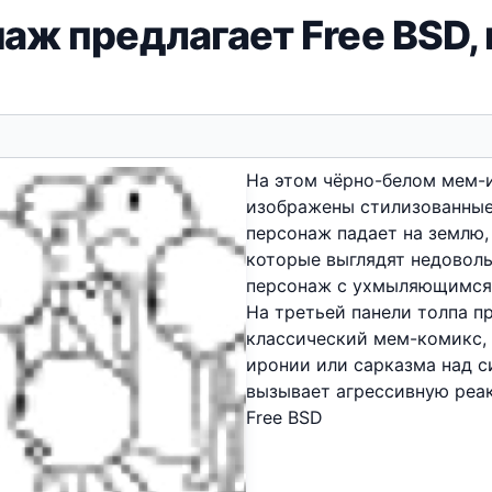
 предлагает Free BSD, и
На этом чёрно-белом мем-и
изображены стилизованные
персонаж падает на землю,
которые выглядят недоволь
персонаж с ухмыляющимся л
На третьей панели толпа пр
классический мем-комикс, 
иронии или сарказма над с
вызывает агрессивную реа
Free BSD