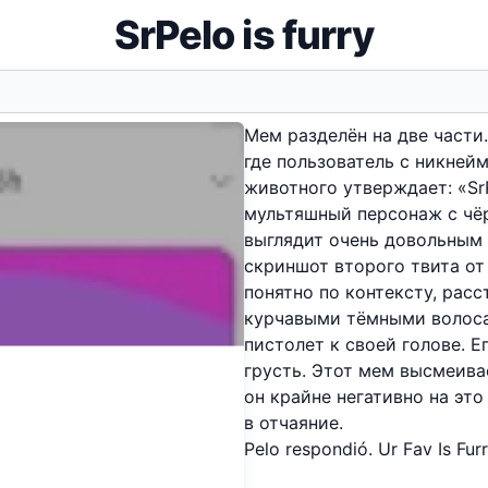
SrPelo is furry
Мем разделён на две части.
где пользователь с никнейм
животного утверждает: «SrP
мультяшный персонаж с чё
выглядит очень довольным 
скриншот второго твита от
понятно по контексту, рас
курчавыми тёмными волоса
пистолет к своей голове. 
грусть. Этот мем высмеива
он крайне негативно на это
в отчаяние.
Pelo respondió. Ur Fav Is Furry