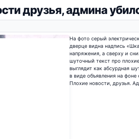
ости друзья, админа убил
На фото серый электричес
дверце видна надпись «Шк
напряжения, а сверху и сн
шуточный текст про плохие
выглядит как абсурдная шу
в виде объявления на фоне
Плохие новости, друзья. А