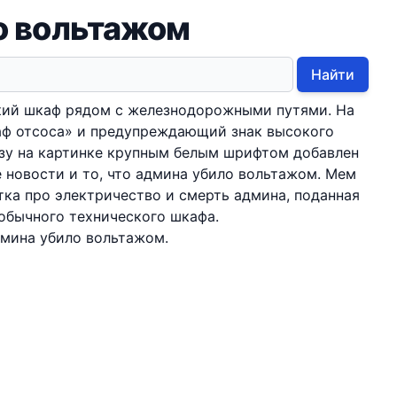
о вольтажом
Найти
кий шкаф рядом с железнодорожными путями. На
аф отсосa» и предупреждающий знак высокого
изу на картинке крупным белым шрифтом добавлен
 новости и то, что админа убило вольтажом. Мем
тка про электричество и смерть админа, поданная
 обычного технического шкафа.
дмина убило вольтажом.