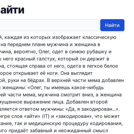
 айти
Найти
й, каждая из которых изображает классическую
е на переднем плане мужчина и женщина в
ина, вероятно, Олег, одет в синюю рубашку и
у него красный галстук, который он держит в
а, стоящая справа от него, одета в легкое белое
орое открывает её ноги. Она выглядит
й, руки на бёдрах. В верхней части мема добавлен
 женщины: «Олег, ты имеешь какое-нибудь
ней части мема, мужчина смотрит вниз, а женщина
змущенное выражение лица. Добавлен второй
ляется ответом мужчины: «Да, я закодирован...».
гре слов «айти» (IT) и «закодирован», что может
ание, так и медицинскую процедуру кодирования,
 что придаёт забавный и неожиданный смысл