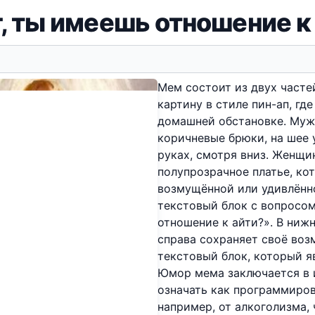
, ты имеешь отношение к
Мем состоит из двух часте
картину в стиле пин-ап, гд
домашней обстановке. Мужч
коричневые брюки, на шее 
руках, смотря вниз. Женщин
полупрозрачное платье, кот
возмущённой или удивлённо
текстовый блок с вопросом
отношение к айти?». В ниж
справа сохраняет своё во
текстовый блок, который яв
Юмор мема заключается в и
означать как программиров
например, от алкоголизма,