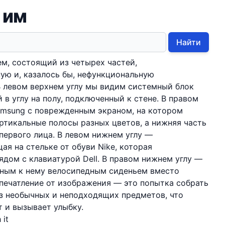
 им
Найти
м, состоящий из четырех частей,
ю и, казалось бы, нефункциональную
В левом верхнем углу мы видим системный блок
в углу на полу, подключенный к стене. В правом
amsung с поврежденным экраном, на котором
ртикальные полосы разных цветов, а нижняя часть
 первого лица. В левом нижнем углу —
я на стельке от обуви Nike, которая
ядом с клавиатурой Dell. В правом нижнем углу —
нным к нему велосипедным сиденьем вместо
печатление от изображения — это попытка собрать
з необычных и неподходящих предметов, что
 и вызывает улыбку.
 it