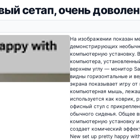
вый сетап, очень доволен
На изображении показан ме
демонстрирующих необычну
компьютерную установку. 
компьютера, установленный 
верхнем углу — монитор S
видны горизонтальные и ве
экрана показывает игру от
компьютерная мышь, лежаща
используется как коврик, р
офисный стул с прикрепле
обычного сиденья. Общее в
компьютерную установку и
создает комический эффект
New set up pretty happy with