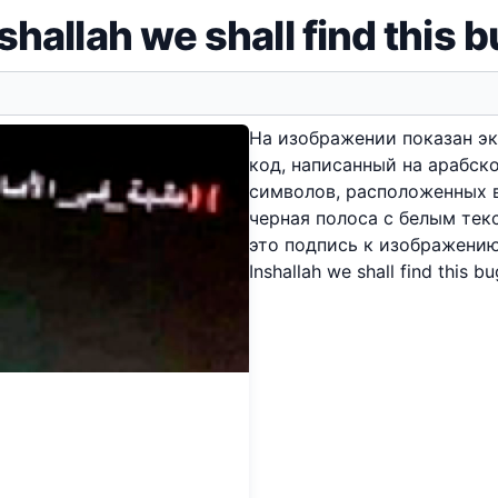
shallah we shall find this 
На изображении показан э
код, написанный на арабско
символов, расположенных в
черная полоса с белым тек
это подпись к изображению
Inshallah we shall find this bu