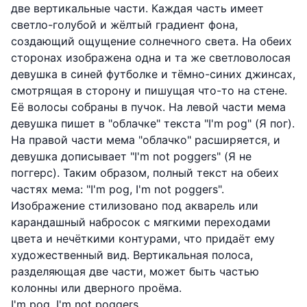
две вертикальные части. Каждая часть имеет
светло-голубой и жёлтый градиент фона,
создающий ощущение солнечного света. На обеих
сторонах изображена одна и та же светловолосая
девушка в синей футболке и тёмно-синих джинсах,
смотрящая в сторону и пишущая что-то на стене.
Её волосы собраны в пучок. На левой части мема
девушка пишет в "облачке" текста "I'm pog" (Я пог).
На правой части мема "облачко" расширяется, и
девушка дописывает "I'm not poggers" (Я не
поггерс). Таким образом, полный текст на обеих
частях мема: "I'm pog, I'm not poggers".
Изображение стилизовано под акварель или
карандашный набросок с мягкими переходами
цвета и нечёткими контурами, что придаёт ему
художественный вид. Вертикальная полоса,
разделяющая две части, может быть частью
колонны или дверного проёма.
I'm pog. I'm not poggers.