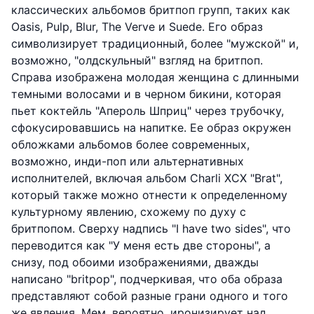
классических альбомов бритпоп групп, таких как
Oasis, Pulp, Blur, The Verve и Suede. Его образ
символизирует традиционный, более "мужской" и,
возможно, "олдскульный" взгляд на бритпоп.
Справа изображена молодая женщина с длинными
темными волосами и в черном бикини, которая
пьет коктейль "Апероль Шприц" через трубочку,
сфокусировавшись на напитке. Ее образ окружен
обложками альбомов более современных,
возможно, инди-поп или альтернативных
исполнителей, включая альбом Charli XCX "Brat",
который также можно отнести к определенному
культурному явлению, схожему по духу с
бритпопом. Сверху надпись "I have two sides", что
переводится как "У меня есть две стороны", а
снизу, под обоими изображениями, дважды
написано "britpop", подчеркивая, что оба образа
представляют собой разные грани одного и того
же явления. Мем, вероятно, иронизирует над