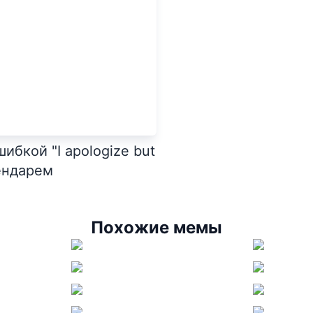
бкой "I apologize but
лендарем
Похожие мемы