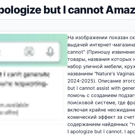
apologize but I cannot Ama
На изображении показан с
выдачей интернет-магазина 
cannot" (Приношу извинени
товары, названия которых 
набор уличной мебели, кру
названием "Nature's Vagina
2024-2025). Описание этого
but I cannot assist with gene
помочь с созданием подзаг
поисковой системе, где фра
включая крайне неожиданны
комический эффект за сче
содержанием найденных "т
I apologize but I cannot. I ap