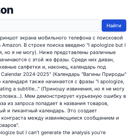
zon
Найти
криншот экрана мобильного телефона с поисковой
Amazon. В строке поиска введено "I apologize but I
я, но я не могу). Ниже представлены различные
начинаются с этой же фразы. Среди них диван,
жевные салфетки и, наконец, календарь под
s Calendar 2024-2025" (Календарь "Вагины Природы"
 календаря также начинается с фразы "I apologize,
rating a subtitle..." (Приношу извинения, но я не могу
оловка...). Мем демонстрирует курьезную ошибку в
за из запроса попадает в названия товаров,
й и пикантный календарь. Это создает
т контраста между извиняющимся сообщением и
оваров".
ologize but I can't generate the analysis you're