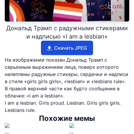
Дональд Трамп с радужными стикерами
и надписью «I am a lesbian»
Скачать JPEG
На изображении показан Дональд Трамп с
серьезным выражением лица, поверх которого
налеплены радужные стикеры, сердечки и надписи
в стиле «girls girls girls», «lesbian» и «lesbians rule».
В правой верхней части как будто сообщение в
облачке: «I am a lesbian».
I am a lesbian. Girls proud. Lesbian. Girls girls girls.
Lesbians rule.
Похожие мемы