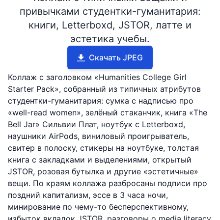
привычками студентки-гуманитария:
книги, Letterboxd, JSTOR, латте и
эстетика учебы.
Скачать JPEG
Коллаж с заголовком «Humanities College Girl
Starter Pack», собранный из типичных атрибутов
студентки-гуманитария: сумка с надписью про
«well-read women», зелёный стаканчик, книга «The
Bell Jar» Сильвии Плат, ноутбук с Letterboxd,
наушники AirPods, виниловый проигрыватель,
свитер в полоску, стикеры на ноутбуке, толстая
книга с закладками и выделениями, открытый
JSTOR, розовая бутылка и другие «эстетичные»
вещи. По краям коллажа разбросаны подписи про
поздний капитализм, эссе в 3 часа ночи,
минирование по чему-то бесперспективному,
избыток вкладок JSTOR, разговоры о media literacy