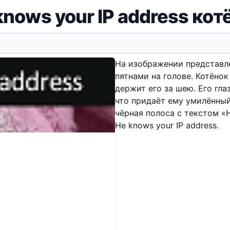
knows your IP address кот
На изображении представл
пятнами на голове. Котёнок
держит его за шею. Его гла
что придаёт ему умилённый
чёрная полоса с текстом «H
He knows your IP address.