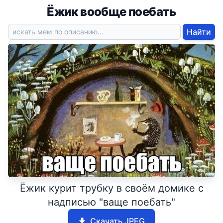
Ёжик вообще поебать
Найти
Ёжик курит трубку в своём домике с
надписью "ваще поебать"
Скачать JPEG