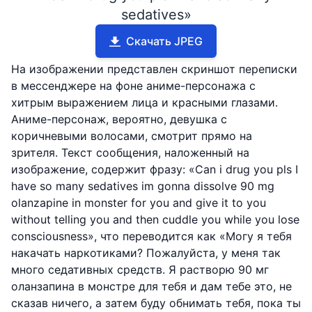
sedatives»
Скачать JPEG
На изображении представлен скриншот переписки
в мессенджере на фоне аниме-персонажа с
хитрым выражением лица и красными глазами.
Аниме-персонаж, вероятно, девушка с
коричневыми волосами, смотрит прямо на
зрителя. Текст сообщения, наложенный на
изображение, содержит фразу: «Can i drug you pls I
have so many sedatives im gonna dissolve 90 mg
olanzapine in monster for you and give it to you
without telling you and then cuddle you while you lose
consciousness», что переводится как «Могу я тебя
накачать наркотиками? Пожалуйста, у меня так
много седативных средств. Я растворю 90 мг
оланзапина в монстре для тебя и дам тебе это, не
сказав ничего, а затем буду обнимать тебя, пока ты