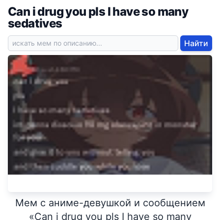
Can i drug you pls I have so many
sedatives
Найти
Мем с аниме-девушкой и сообщением
«Can i drug you pls I have so many