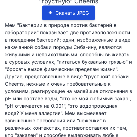
"грустную" Cheems
Скачать JPEG
Мем "Бактерии в природе против бактерий в
лаборатории" показывает две противоположности
в поведении бактерий: одни, изображенные в виде
накачанной собаки породы Сиба-ину, являются
живучими и неприхотливыми, способны выживать
в суровых условиях, "питаться буквально грязью" и
"бросать вызов физическим пределам жизни".
Другие, представленные в виде "грустной" собаки
Cheems, нежные и очень требовательные к
условиям, реагирующие на малейшие отклонения в
pH или составе воды, "это не мой любимый сахар",
"pH отличается на 0.001", "это водопроводная
вода? У меня аллергия". Мем высмеивает
завышенные требования или "неженки" в
различных контекстах, противопоставляя их тем,
кто "закален" и способен выдерживать любые