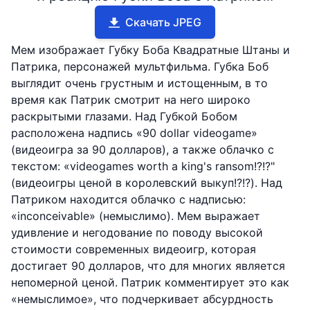
Скачать JPEG
Мем изображает Губку Боба Квадратные Штаны и
Патрика, персонажей мультфильма. Губка Боб
выглядит очень грустным и истощенным, в то
время как Патрик смотрит на него широко
раскрытыми глазами. Над Губкой Бобом
расположена надпись «90 dollar videogame»
(видеоигра за 90 долларов), а также облачко с
текстом: «videogames worth a king's ransom!?!?"
(видеоигры ценой в королевский выкуп!?!?). Над
Патриком находится облачко с надписью:
«inconceivable» (немыслимо). Мем выражает
удивление и негодование по поводу высокой
стоимости современных видеоигр, которая
достигает 90 долларов, что для многих является
непомерной ценой. Патрик комментирует это как
«немыслимое», что подчеркивает абсурдность